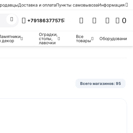
родавцы
Доставка и оплата
Пункты самовывоза
Информация
0
+79186377575
Оградки,
Памятники
Все
столы,
Оборудование
и декор
товары
лавочки
Всего магазинов: 95