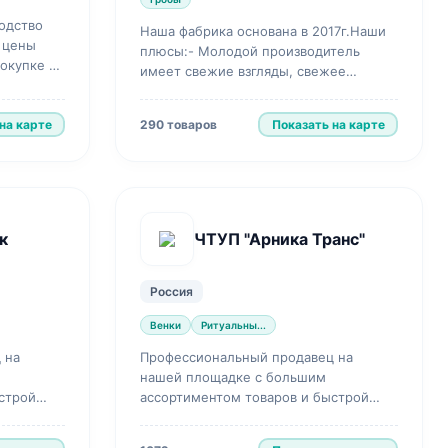
водство
Наша фабрика основана в 2017г.Наши
е цены
плюсы:- Молодой производитель
покупке до
имеет свежие взгляды, свежее
ить
оборудование.- Современное
производство, несколько уз...
на карте
Показать на карте
290 товаров
к
ЧТУП "Арника Транс"
Россия
Венки
Ритуальны...
 на
Профессиональный продавец на
нашей площадке с большим
строй
ассортиментом товаров и быстрой
доставкой.