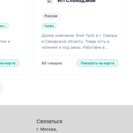
ИП Слободзиан
Россия
и...
Гробы
Дилер компании Элит Гроб в г. Самара
тки и
и Самарской область. Товар есть в
наличии и под заказ. Работаем в
розницу и мелкий опт.
на карте
Показать на карте
80 товаров
→
Связаться
г. Москва,