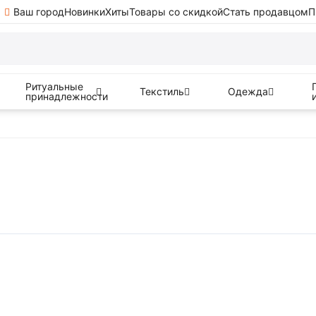
Ваш город
Новинки
Хиты
Товары со скидкой
Стать продавцом
П
Ритуальные
Текстиль
Одежда
принадлежности