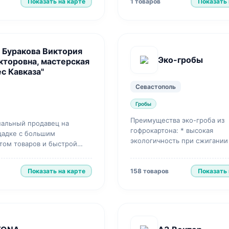
Показать на карте
Показать 
1 товаров
 Буракова Виктория
Эко-гробы
кторовна, мастерская
ес Кавказа"
Севастополь
Гробы
Преимущества эко-гроба из
альный продавец на
гофрокартона: * высокая
адке с большим
экологичность при сжигании
том товаров и быстрой
захоронении; значительно м
уровень вредных выбросов 
Показать на карте
Показать 
сжига...
158 товаров