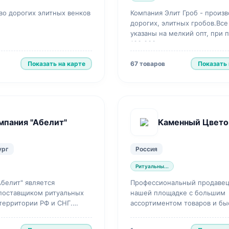
во дорогих элитных венков
Компания Элит Гроб - произ
дорогих, элитных гробов.Вс
указаны на мелкий опт, при 
100.000р, если вы хотите куп
дешевле, д...
Показать на карте
Показать 
67 товаров
мпания "Абелит"
Каменный Цвето
ург
Россия
Ритуальны...
Абелит" является
Профессиональный продавец
поставщиком ритуальных
нашей площадке с большим
 территории РФ и СНГ.
ассортиментом товаров и бы
 рынке 2011 года.
доставкой.
 самые выгодные у...