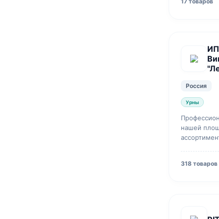
17 товаров
ИП
Ви
"Л
Россия
Урны
Профессион
нашей площ
ассортимен
доставкой.
318 товаров