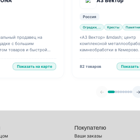
TONA
А3 Вектор
Россия
Оградки, ...
Кресты
Памятник
альный продавец на
«А3 Вектор» &mdash; центр
адке с большим
комплексной металлообрабо
том товаров и быстрой
камнеобработки в Кемерово.
Показать на карте
Показать 
82 товаров
←
м
Покупателю
вцом
Ваши заказы