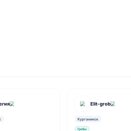
егия
Elit-grob
к
Курганинск
Гробы