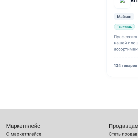
RI
Майкоп
Текстиль
Профессион
нашей площ
ассортимен
доставкой.
134 товаров
Маркетплейс
Продавца
О маркетплейсе
Стать прода