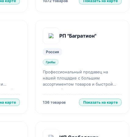
на карте
Показать на карте
1072 товаров
РП "Багратион"
Россия
Гробы
Профессиональный продавец на
нашей площадке с большим
 и
ассортиментом товаров и быстрой
еньший
доставкой.
при
на карте
Показать на карте
136 товаров