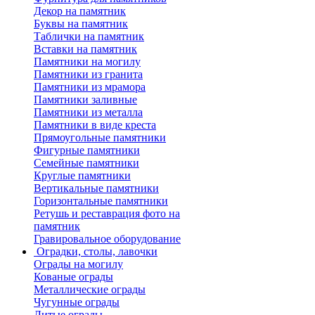
Декор на памятник
Буквы на памятник
Таблички на памятник
Вставки на памятник
Памятники на могилу
Памятники из гранита
Памятники из мрамора
Памятники заливные
Памятники из металла
Памятники в виде креста
Прямоугольные памятники
Фигурные памятники
Семейные памятники
Круглые памятники
Вертикальные памятники
Горизонтальные памятники
Ретушь и реставрация фото на
памятник
Гравировальное оборудование
Оградки, столы, лавочки
Ограды на могилу
Кованые ограды
Металлические ограды
Чугунные ограды
Литые ограды