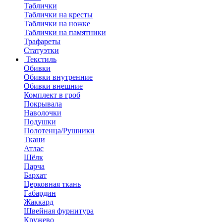
Таблички
Таблички на кресты
Таблички на ножке
Таблички на памятники
Трафареты
Статуэтки
Текстиль
Обивки
Обивки внутренние
Обивки внешние
Комплект в гроб
Покрывала
Наволочки
Подушки
Полотенца/Рушники
Ткани
Атлас
Шёлк
Парча
Бархат
Церковная ткань
Габардин
Жаккард
Швейная фурнитура
Кружево