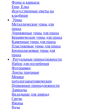
Фоны и каркасы
Ерш, Елка
Искусственные цветы на
кладбище
Урны
Металлические урны для
праха
Деревянные урны для праха
Керамические урны для праха
Каменные урны для праха
Пластиковые урны для праха
Биоразлагаемые урны для
праха
Ритуальные принадлежности
Набор для погребения
Фоторамки
Ленты траурные
Мешки
патологоанатомические
Церковные принадлежности
Лампады
Вкладыши для лампад
Свечи
Иконы
Вазы