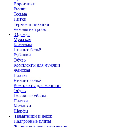
Воротники
Рюши
Тесьма
Нитки
Термоаппликации
Чехолы на гробы
Одежда
Мужская
Костюмы
Нижнее бельё
Рубашки
Обувь
Комплекты для мужчин
Женская
Платья
Нижнее бельё
Комплекты для женщин
Обувь
Головные уборы
Платки
Косынки
Шарфы
Памятники и декор
Надгробные плиты
Фурнитура для памятников