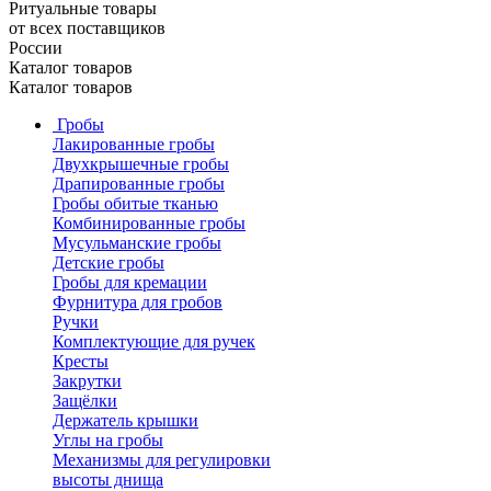
Ритуальные товары
от всех поставщиков
России
Каталог товаров
Каталог товаров
Гробы
Лакированные гробы
Двухкрышечные гробы
Драпированные гробы
Гробы обитые тканью
Комбинированные гробы
Мусульманские гробы
Детские гробы
Гробы для кремации
Фурнитура для гробов
Ручки
Комплектующие для ручек
Кресты
Закрутки
Защёлки
Держатель крышки
Углы на гробы
Механизмы для регулировки
высоты днища