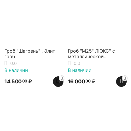
Гроб "Шагрень" , Элит
Гроб "М25" ЛЮКС" с
гроб
металлической
фурнитурой, Элит Гроб
0.0
0.0
В наличии
В наличии
14 500
₽
16 000
₽
00
00