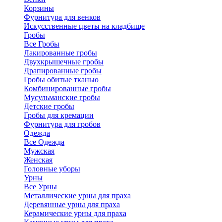
Корзины
Фурнитура для венков
Искусственные цветы на кладбище
Гробы
Все Гробы
Лакированные гробы
Двухкрышечные гробы
Драпированные гробы
Гробы обитые тканью
Комбинированные гробы
Мусульманские гробы
Детские гробы
Гробы для кремации
Фурнитура для гробов
Одежда
Все Одежда
Мужская
Женская
Головные уборы
Урны
Все Урны
Металлические урны для праха
Деревянные урны для праха
Керамические урны для праха