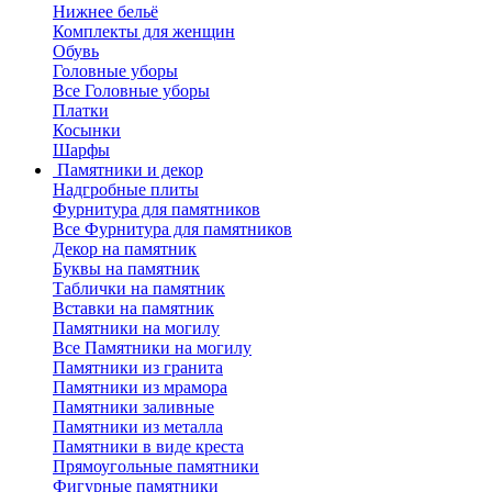
Нижнее бельё
Комплекты для женщин
Обувь
Головные уборы
Все Головные уборы
Платки
Косынки
Шарфы
Памятники и декор
Надгробные плиты
Фурнитура для памятников
Все Фурнитура для памятников
Декор на памятник
Буквы на памятник
Таблички на памятник
Вставки на памятник
Памятники на могилу
Все Памятники на могилу
Памятники из гранита
Памятники из мрамора
Памятники заливные
Памятники из металла
Памятники в виде креста
Прямоугольные памятники
Фигурные памятники