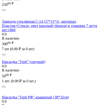
00
₽
250
Лампада стеклянная C-14 (27*11*11, материал
Пластик+Стекло, цвет красный+бронза) в упаковке 7 штук
арт:1860
0.0
В наличии
00
₽
390
7 шт (
0.00
₽
за 0 шт)
Накладка "Герб" (средний)
0.0
В наличии
00
₽
50
1 шт. (
0.00
₽
за 0 шт.)
Накладка "Герб РФ" крашеный (38*32см)
0.0