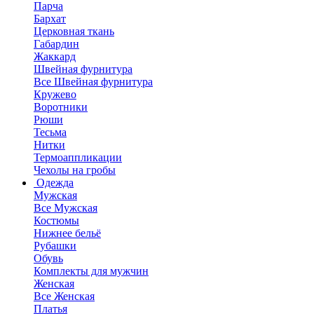
Парча
Бархат
Церковная ткань
Габардин
Жаккард
Швейная фурнитура
Все Швейная фурнитура
Кружево
Воротники
Рюши
Тесьма
Нитки
Термоаппликации
Чехолы на гробы
Одежда
Мужская
Все Мужская
Костюмы
Нижнее бельё
Рубашки
Обувь
Комплекты для мужчин
Женская
Все Женская
Платья