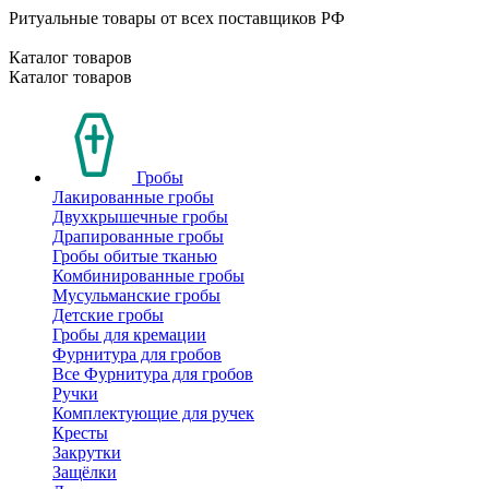
Ритуальные товары от всех поставщиков РФ
Каталог товаров
Каталог товаров
Гробы
Лакированные гробы
Двухкрышечные гробы
Драпированные гробы
Гробы обитые тканью
Комбинированные гробы
Мусульманские гробы
Детские гробы
Гробы для кремации
Фурнитура для гробов
Все Фурнитура для гробов
Ручки
Комплектующие для ручек
Кресты
Закрутки
Защёлки