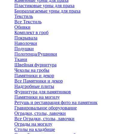
Каменные урны для праха
Пластиковые урны для праха
Биоразлагаемые урны для праха
Текстиль
Все Текстиль
Обивки
Комплект в гроб
Покрывала
Наволочки
Подушки
Полотенца/Рушники
Ткани
Швейная фурнитура
Чехолы на гробы
Памятники и декор
Все Памятники и декор
Надгробные плиты
Фурнитура для памятников
Памятники на могилу
Ретушь и реставрация фото на памятник
Гравировальное оборудование
Оградки, столы, лавочки
Все Оградки, столы, лавочки
Ограды на могилу
Столы на кладбище