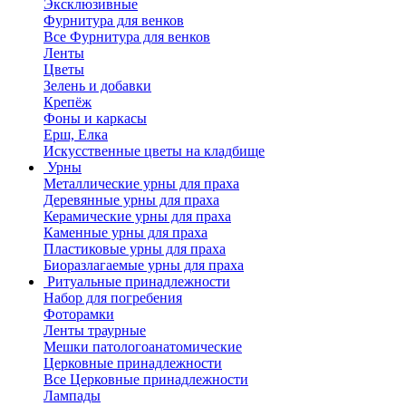
Эксклюзивные
Фурнитура для венков
Все Фурнитура для венков
Ленты
Цветы
Зелень и добавки
Крепёж
Фоны и каркасы
Ерш, Елка
Искусственные цветы на кладбище
Урны
Металлические урны для праха
Деревянные урны для праха
Керамические урны для праха
Каменные урны для праха
Пластиковые урны для праха
Биоразлагаемые урны для праха
Ритуальные принадлежности
Набор для погребения
Фоторамки
Ленты траурные
Мешки патологоанатомические
Церковные принадлежности
Все Церковные принадлежности
Лампады