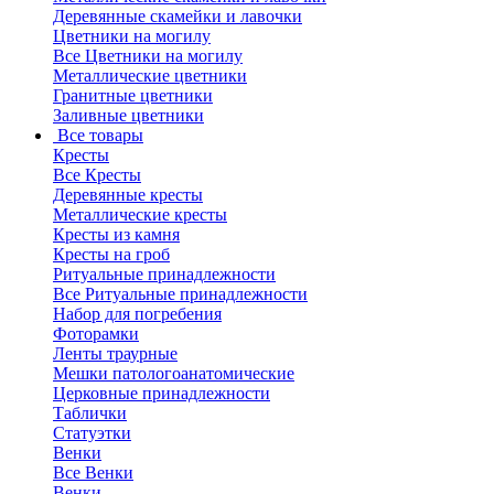
Деревянные скамейки и лавочки
Цветники на могилу
Все Цветники на могилу
Металлические цветники
Гранитные цветники
Заливные цветники
Все товары
Кресты
Все Кресты
Деревянные кресты
Металлические кресты
Кресты из камня
Кресты на гроб
Ритуальные принадлежности
Все Ритуальные принадлежности
Набор для погребения
Фоторамки
Ленты траурные
Мешки патологоанатомические
Церковные принадлежности
Таблички
Статуэтки
Венки
Все Венки
Венки