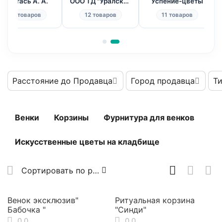
ИП Стась А. А.
ООО ТД "Уралскала"
Успение-цветы
177 товаров
12 товаров
11 товаров
Расстояние до Продавца
Город продавца
Т
Венки
Корзины
Фурнитура для венков
Искусственные цветы на кладбище
Сортировать по рейтингу продавца
Венок эксклюзив"
Ритуальная корзина
Бабочка "
"Синди"
0.0
0.0