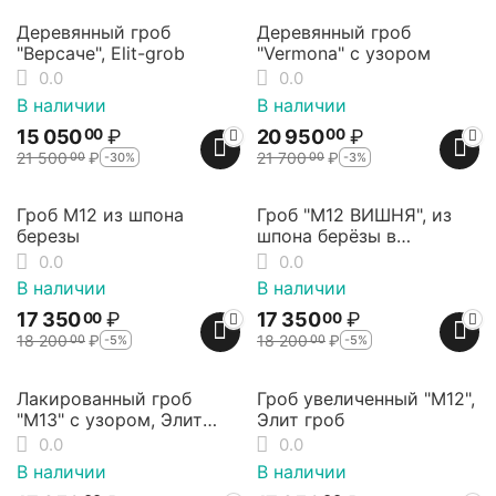
30%
3%
Скидка
Скидка
Деревянный гроб
Деревянный гроб
"Версаче", Elit-grob
"Vermona" с узором
0.0
0.0
В наличии
В наличии
15 050
₽
20 950
₽
00
00
21 500
₽
21 700
₽
-30%
-3%
00
00
5%
5%
Скидка
Скидка
Гроб М12 из шпона
Гроб "М12 ВИШНЯ", из
березы
шпона берёзы в
вишнёвом окрасе
0.0
0.0
В наличии
В наличии
17 350
₽
17 350
₽
00
00
18 200
₽
18 200
₽
-5%
-5%
00
00
5%
27%
Скидка
Скидка
Лакированный гроб
Гроб увеличенный "М12",
"М13" с узором, Элит
Элит гроб
гроб.
0.0
0.0
В наличии
В наличии