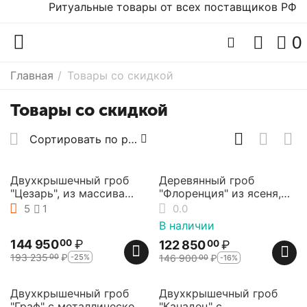
Ритуальные товары от всех поставщиков РФ
0
Главная
/
Товары со скидкой
Товары со скидкой
Сортировать по рейтингу продавца
25%
16%
Скидка
Скидка
Двухкрышечный гроб
Деревянный гроб
"Цезарь", из массива
"Флоренция" из ясеня,
ольхи, Elit-grob
матовый, new-дизайн,
5
1
0.0
Elit-grob
В наличии
144 950
₽
00
122 850
₽
00
193 235
₽
146 900
₽
-25%
00
-16%
00
25%
25%
Скидка
Скидка
Двухкрышечный гроб
Двухкрышечный гроб
"Граф" с металлической
"Канадец" с