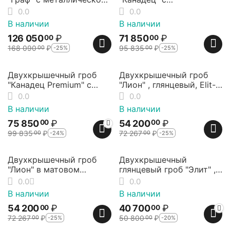
фурнитурой, Дуб, Elit-
металлической
0.0
0.0
grob
фурнитурой из массива
В наличии
В наличии
ольхи, Elit-grob
126 050
₽
71 850
₽
00
00
168 090
₽
95 835
₽
-25%
-25%
00
00
24%
25%
Скидка
Скидка
Двухкрышечный гроб
Двухкрышечный гроб
"Канадец Premium" с
"Лион" , глянцевый, Elit-
металлической
grob
0.0
0.0
фурнитурой, матовый,
В наличии
В наличии
Elit-grob
75 850
₽
54 200
₽
00
00
99 835
₽
72 267
₽
-24%
-25%
00
00
25%
20%
Скидка
Скидка
Двухкрышечный гроб
Двухкрышечный
"Лион" в матовом
глянцевый гроб "Элит" ,
исполнении, Elit-grob
от Elit-grob
0.0
0.0
В наличии
В наличии
54 200
₽
40 700
₽
00
00
72 267
₽
50 800
₽
-25%
-20%
00
00