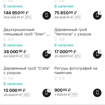
0.0
0.0
фурнитурой, матовый,
В наличии
В наличии
янтарь Elit-grob
144 950
₽
75 850
₽
00
00
193 235
₽
99 835
₽
-25%
-24%
00
00
13%
32%
Скидка
Скидка
Двухкрышечный
Деревянный гроб
глянцевый гроб "Элит" ,
"Vermona" с узором
от Elit-grob
0.0
0.0
В наличии
В наличии
38 000
₽
17 000
₽
00
00
43 500
₽
25 000
₽
-13%
-32%
00
00
25%
10%
Скидка
Скидка
Деревянный гроб "Creta"
Ретушь фотографий на
с узором
памятник
0.0
0.0
В наличии
900
₽
00
15 000
₽
00
1 000
₽
20 000
₽
-10%
00
-25%
00