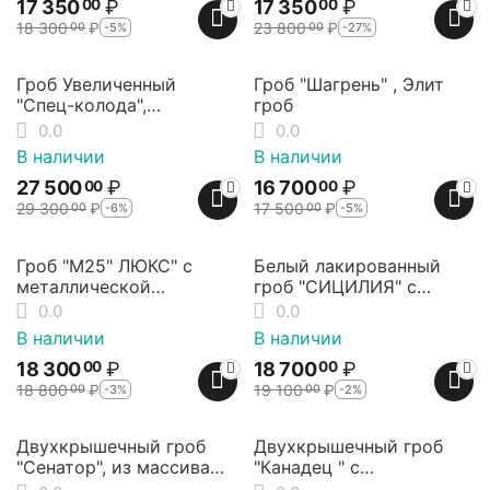
17 350
₽
17 350
₽
00
00
18 300
₽
23 800
₽
-5%
-27%
00
00
6%
5%
Скидка
Скидка
Гроб Увеличенный
Гроб "Шагрень" , Элит
"Спец-колода",
гроб
металлическая
0.0
0.0
фурнитура, Элит Гроб
В наличии
В наличии
27 500
₽
16 700
₽
00
00
29 300
₽
17 500
₽
-6%
-5%
00
00
3%
2%
Скидка
Скидка
Гроб "М25" ЛЮКС" с
Белый лакированный
металлической
гроб "СИЦИЛИЯ" с
фурнитурой, Элит Гроб
металлической
0.0
0.0
фурнитурой.
В наличии
В наличии
18 300
₽
18 700
₽
00
00
18 800
₽
19 100
₽
-3%
-2%
00
00
25%
24%
Скидка
Скидка
Двухкрышечный гроб
Двухкрышечный гроб
"Сенатор", из массива
"Канадец " с
ольхи, Elit-grob
металлической