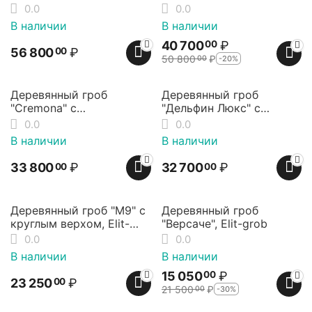
премиум, Elit-grob
от Elit-grob
0.0
0.0
В наличии
В наличии
40 700
₽
00
56 800
₽
00
50 800
₽
-20%
00
Деревянный гроб
Деревянный гроб
"Cremona" с
"Дельфин Люкс" с
металлической
металлической
0.0
0.0
фурнитурой, матовый,
фурнитурой и круглым
В наличии
В наличии
Elit-grob
верхом, Elit-grob
33 800
₽
32 700
₽
00
00
30%
Скидка
Деревянный гроб "М9" с
Деревянный гроб
круглым верхом, Elit-
"Версаче", Elit-grob
grob
0.0
0.0
В наличии
В наличии
15 050
₽
00
23 250
₽
00
21 500
₽
-30%
00