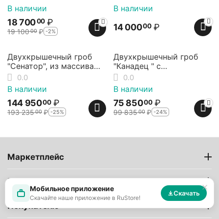
фурнитурой.
В наличии
В наличии
18 700
₽
00
14 000
₽
00
19 100
₽
-2%
00
25%
24%
Скидка
Скидка
Двухкрышечный гроб
Двухкрышечный гроб
"Сенатор", из массива
"Канадец " с
ольхи, Elit-grob
металлической
0.0
0.0
фурнитурой, матовый,
В наличии
В наличии
янтарь Elit-grob
144 950
₽
75 850
₽
00
00
193 235
₽
99 835
₽
-25%
-24%
00
00
Маркетплейс
Продавцам
Мобильное приложение
Скачать
Скачайте наше приложение в RuStore!
Покупателю