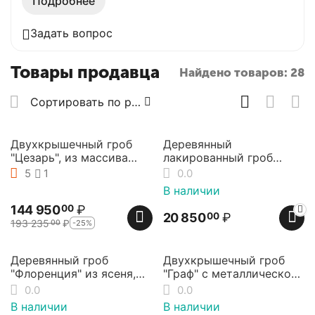
Подробнее
Задать вопрос
Товары продавца
Найдено товаров: 28
Сортировать по рейтингу продавца
25%
Скидка
Двухкрышечный гроб
Деревянный
"Цезарь", из массива
лакированный гроб
ольхи, Elit-grob
"Classik" с узором
5
1
0.0
косички, Elit-grob
В наличии
144 950
₽
00
20 850
₽
00
193 235
₽
-25%
00
16%
25%
Скидка
Скидка
Деревянный гроб
Двухкрышечный гроб
"Флоренция" из ясеня,
"Граф" с металлической
матовый, new-дизайн,
фурнитурой, Дуб, Elit-
0.0
0.0
Elit-grob
grob
В наличии
В наличии