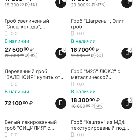
18 300
₽
23 800
₽
-5%
-27%
00
00
6%
5%
Скидка
Скидка
Гроб Увеличенный
Гроб "Шагрень" , Элит
"Спец-колода",
гроб
металлическая
0.0
0.0
фурнитура, Элит Гроб
В наличии
В наличии
27 500
₽
16 700
₽
00
00
29 300
₽
17 500
₽
-6%
-5%
00
00
3%
Скидка
Деревянный гроб
Гроб "М25" ЛЮКС" с
"ВАЛЕНСИЯ" купить от
металлической
Элит гроб
фурнитурой, Элит Гроб
0.0
0.0
В наличии
В наличии
18 300
₽
00
72 100
₽
00
18 800
₽
-3%
00
2%
Скидка
Белый лакированный
Гроб "Каштан" из МДФ,
гроб "СИЦИЛИЯ" с
текстурированый под
металлической
дуб
0.0
0.0