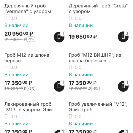
3%
Скидка
Деревянный гроб
Деревянный гроб "Creta"
"Vermona" с узором
с узором
0.0
0.0
В наличии
В наличии
20 950
₽
00
19 650
₽
00
21 700
₽
-3%
00
5%
5%
Скидка
Скидка
Гроб М12 из шпона
Гроб "М12 ВИШНЯ", из
березы
шпона берёзы в
вишнёвом окрасе
0.0
0.0
В наличии
В наличии
17 350
₽
17 350
₽
00
00
18 200
₽
18 200
₽
-5%
-5%
00
00
5%
27%
Скидка
Скидка
Лакированный гроб
Гроб увеличенный "М12",
"М13" с узором, Элит
Элит гроб
гроб.
0.0
0.0
В наличии
В наличии
17 350
₽
17 350
₽
00
00