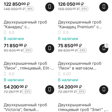
122 850
₽
126 050
₽
00
00
146 900
₽
168 090
₽
-16%
-25%
00
00
25%
24%
Скидка
Скидка
Двухкрышечный гроб
Двухкрышечный гроб
"Канадец" с
"Канадец Premium" с
металлической
металлической
0.0
0.0
фурнитурой из массива
фурнитурой, матовый,
В наличии
В наличии
ольхи, Elit-grob
Elit-grob
71 850
₽
75 850
₽
00
00
95 835
₽
99 835
₽
-25%
-24%
00
00
25%
25%
Скидка
Скидка
Двухкрышечный гроб
Двухкрышечный гроб
"Лион" , глянцевый, Elit-
"Лион" в матовом
grob
исполнении, Elit-grob
0.0
0.0
В наличии
В наличии
54 200
₽
54 200
₽
00
00
72 267
₽
72 267
₽
-25%
-25%
00
00
20%
Скидка
Двухкрышечный гроб
Двухкрышечный
"Victoria", белый
глянцевый гроб "Элит" ,