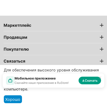
Маркетплейс
Продавцам
Покупателю
Связаться
Для обеспечения высокого уровня обслуживания
на этом сайте используются файлы cookie.
Мобильное приложение
Продолжая его использование, вы соглашаетесь с
Скачать
Скачайте наше приложение в RuStore!
тем, что файлы cookie будут сохраняться на вашем
компьютере.
Хорошо