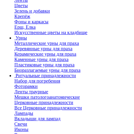
Ленты
Цветы
Зелень и добавки
Крепёж
Фоны и каркасы
Ерш, Елка
Искусственные цветы на кладбище
Урны
Металлические урны для праха
Деревянные урны для праха
Керамические урны для праха
Каменные урны для праха
Пластиковые урны для праха
Биоразлагаемые урны для праха
Ритуальные принадлежности
Набор для погребения
Фоторамки
Ленты траурные
Мешки патологоанатомические
Церковные принадлежности
Все Церковные принадлежности
Лампады
Вкладыши для лампад
Свечи
Иконы