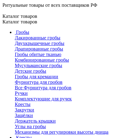
Ритуальные товары от всех поставщиков РФ
Каталог товаров
Каталог товаров
Гробы
Лакированные гробы
Двухкрышечные гробы
Драпированные гробы
Гробы обитые тканью
Комбинированные гробы
Мусульманские гробы
Детские гробы
Гробы для кремации
Фурнитура для гробов
Все Фурнитура для гробов
Ручки
Комплектующие для ручек
Кресты
Закрутки
Защёлки
Держатель крышки
Углы на гробы
Механизмы для регулировки высоты днища
Кресты