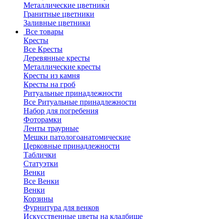
Металлические цветники
Гранитные цветники
Заливные цветники
Все товары
Кресты
Все Кресты
Деревянные кресты
Металлические кресты
Кресты из камня
Кресты на гроб
Ритуальные принадлежности
Все Ритуальные принадлежности
Набор для погребения
Фоторамки
Ленты траурные
Мешки патологоанатомические
Церковные принадлежности
Таблички
Статуэтки
Венки
Все Венки
Венки
Корзины
Фурнитура для венков
Искусственные цветы на кладбище