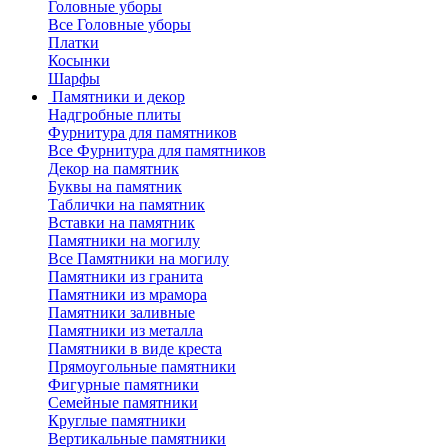
Головные уборы
Все Головные уборы
Платки
Косынки
Шарфы
Памятники и декор
Надгробные плиты
Фурнитура для памятников
Все Фурнитура для памятников
Декор на памятник
Буквы на памятник
Таблички на памятник
Вставки на памятник
Памятники на могилу
Все Памятники на могилу
Памятники из гранита
Памятники из мрамора
Памятники заливные
Памятники из металла
Памятники в виде креста
Прямоугольные памятники
Фигурные памятники
Семейные памятники
Круглые памятники
Вертикальные памятники