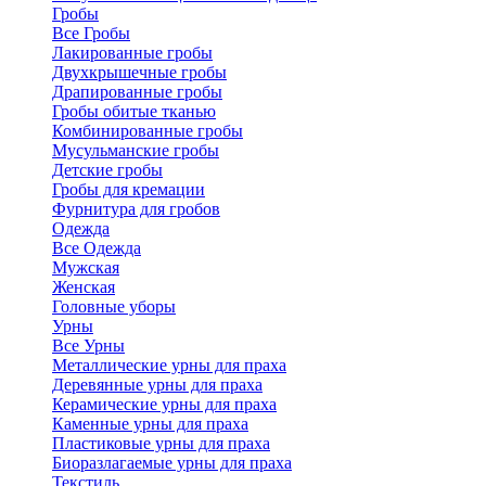
Гробы
Все Гробы
Лакированные гробы
Двухкрышечные гробы
Драпированные гробы
Гробы обитые тканью
Комбинированные гробы
Мусульманские гробы
Детские гробы
Гробы для кремации
Фурнитура для гробов
Одежда
Все Одежда
Мужская
Женская
Головные уборы
Урны
Все Урны
Металлические урны для праха
Деревянные урны для праха
Керамические урны для праха
Каменные урны для праха
Пластиковые урны для праха
Биоразлагаемые урны для праха
Текстиль