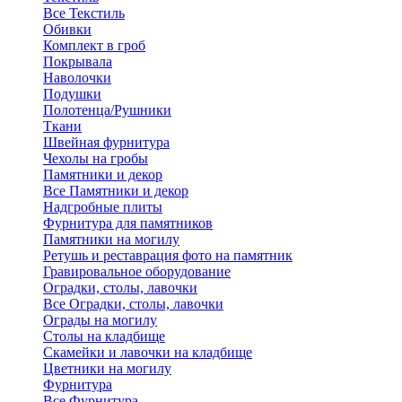
Все Текстиль
Обивки
Комплект в гроб
Покрывала
Наволочки
Подушки
Полотенца/Рушники
Ткани
Швейная фурнитура
Чехолы на гробы
Памятники и декор
Все Памятники и декор
Надгробные плиты
Фурнитура для памятников
Памятники на могилу
Ретушь и реставрация фото на памятник
Гравировальное оборудование
Оградки, столы, лавочки
Все Оградки, столы, лавочки
Ограды на могилу
Столы на кладбище
Скамейки и лавочки на кладбище
Цветники на могилу
Фурнитура
Все Фурнитура