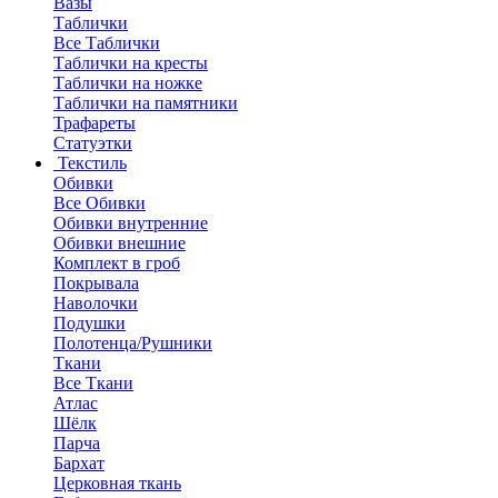
Вазы
Таблички
Все Таблички
Таблички на кресты
Таблички на ножке
Таблички на памятники
Трафареты
Статуэтки
Текстиль
Обивки
Все Обивки
Обивки внутренние
Обивки внешние
Комплект в гроб
Покрывала
Наволочки
Подушки
Полотенца/Рушники
Ткани
Все Ткани
Атлас
Шёлк
Парча
Бархат
Церковная ткань