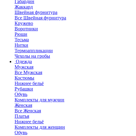
Габардин
Жаккард
Швейная фурнитура
Все Швейная фурнитура
Кружево
Воротники
Рюши
Тесьма
Нитки
Термоаппликации
Чехолы на гробы
Одежда
Мужская
Все Мужская
Костюмы
Нижнее бельё
Рубашки
Обувь
Комплекты для мужчин
Женская
Все Женская
Платья
Нижнее бельё
Комплекты для женщин
Обувь