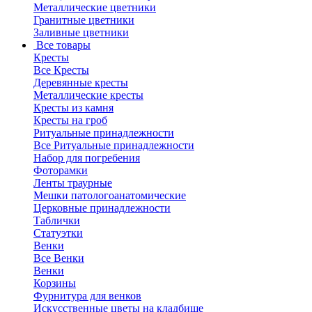
Металлические цветники
Гранитные цветники
Заливные цветники
Все товары
Кресты
Все Кресты
Деревянные кресты
Металлические кресты
Кресты из камня
Кресты на гроб
Ритуальные принадлежности
Все Ритуальные принадлежности
Набор для погребения
Фоторамки
Ленты траурные
Мешки патологоанатомические
Церковные принадлежности
Таблички
Статуэтки
Венки
Все Венки
Венки
Корзины
Фурнитура для венков
Искусственные цветы на кладбище