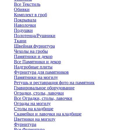
Все Текстиль
Обивки
Комплект в гроб
Покрывала
Наволочки
Подушки
Полотенца/Рушники
Ткани
Швейная фурнитура
Чехолы на гробы
Памятники и декор
Все Памятники и декор
Надгробные плиты
Фурнитура для памятников
Памятники на могилу
Ретушь и реставрация фото на памятник
Гравировальное оборудование
Оградки, столы, лавочки
Все Оградки, столы, лавочки
Ограды на могилу
Столы на кладбище
Скамейки и лавочки на кладбище
Цветники на могилу
Фурнитура
Все Фурнитура