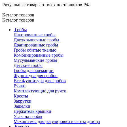
Ритуальные товары от всех поставщиков РФ
Каталог товаров
Каталог товаров
Гробы
Лакированные гробы
Двухкрышечные гробы
Драпированные гробы
Гробы обитые тканью
Комбинированные гробы
Мусульманские гробы
Детские гробы
Гробы для кремации
Фурнитура для гробов
Все Фурнитура для гробов
Ручки
Комплектующие для ручек
Кресты
Закрутки
Защёлки
Держатель крышки
Углы на гробы
Механизмы для регулировки высоты днища
Кресты