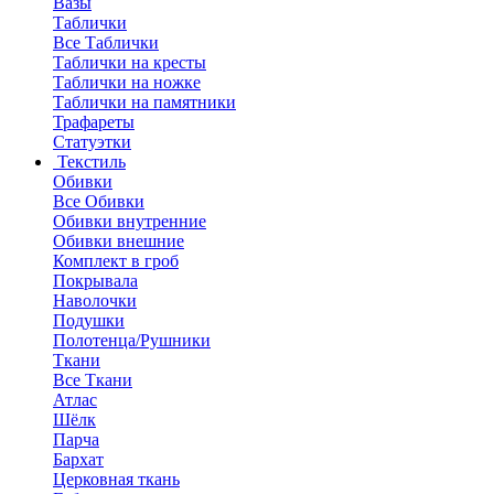
Вазы
Таблички
Все Таблички
Таблички на кресты
Таблички на ножке
Таблички на памятники
Трафареты
Статуэтки
Текстиль
Обивки
Все Обивки
Обивки внутренние
Обивки внешние
Комплект в гроб
Покрывала
Наволочки
Подушки
Полотенца/Рушники
Ткани
Все Ткани
Атлас
Шёлк
Парча
Бархат
Церковная ткань