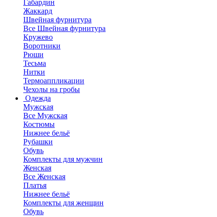
Габардин
Жаккард
Швейная фурнитура
Все Швейная фурнитура
Кружево
Воротники
Рюши
Тесьма
Нитки
Термоаппликации
Чехолы на гробы
Одежда
Мужская
Все Мужская
Костюмы
Нижнее бельё
Рубашки
Обувь
Комплекты для мужчин
Женская
Все Женская
Платья
Нижнее бельё
Комплекты для женщин
Обувь