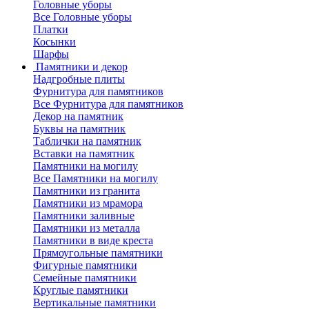
Головные уборы
Все Головные уборы
Платки
Косынки
Шарфы
Памятники и декор
Надгробные плиты
Фурнитура для памятников
Все Фурнитура для памятников
Декор на памятник
Буквы на памятник
Таблички на памятник
Вставки на памятник
Памятники на могилу
Все Памятники на могилу
Памятники из гранита
Памятники из мрамора
Памятники заливные
Памятники из металла
Памятники в виде креста
Прямоугольные памятники
Фигурные памятники
Семейные памятники
Круглые памятники
Вертикальные памятники