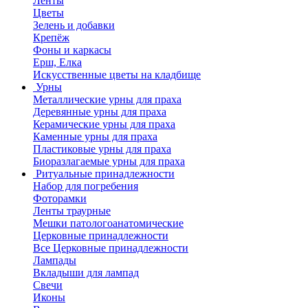
Ленты
Цветы
Зелень и добавки
Крепёж
Фоны и каркасы
Ерш, Елка
Искусственные цветы на кладбище
Урны
Металлические урны для праха
Деревянные урны для праха
Керамические урны для праха
Каменные урны для праха
Пластиковые урны для праха
Биоразлагаемые урны для праха
Ритуальные принадлежности
Набор для погребения
Фоторамки
Ленты траурные
Мешки патологоанатомические
Церковные принадлежности
Все Церковные принадлежности
Лампады
Вкладыши для лампад
Свечи
Иконы