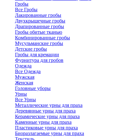
Гробы
Все Гробы
Лакированные гробы
Двухкрышечные гробы
Драпированные гробы
Гробы обитые тканью
Комбинированные гробы
Мусульманские гробы
Детские гробы
Гробы для кремации
Фурнитура для гробов
Одежда
Все Одежда
Мужская
Женская
Головные уборы
Урны
Все Урны
Металлические урны для праха
Деревянные урны для праха
Керамические урны для праха
Каменные урны для праха
Пластиковые урны для праха
Биоразлагаемые урны для праха
Текстиль