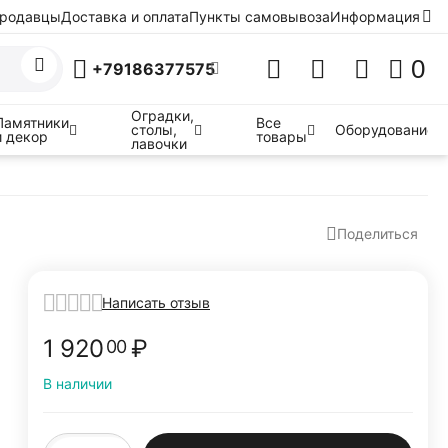
родавцы
Доставка и оплата
Пункты самовывоза
Информация
0
+79186377575
Оградки,
Памятники
Все
столы,
Оборудование
и декор
товары
лавочки
Поделиться
Написать отзыв
1 920
₽
00
В наличии