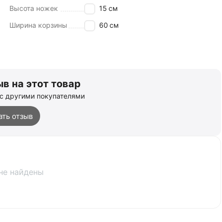
Высота ножек
15
см
Ширина корзины
60
см
в на этот товар
с другими покупателями
ать отзыв
не найдены