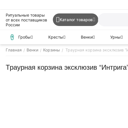
Ритуальные товары
Каталог товаров
от всех поставщиков
России
Гробы
Кресты
Венки
Урны
Главная
Венки
Корзины
Траурная корзина эксклюзив “
/
/
/
Траурная корзина эксклюзив “Интрига