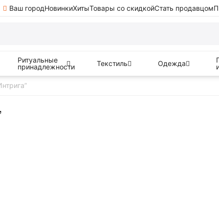
Ваш город
Новинки
Хиты
Товары со скидкой
Стать продавцом
П
Ритуальные
Текстиль
Одежда
принадлежности
Интрига”
”