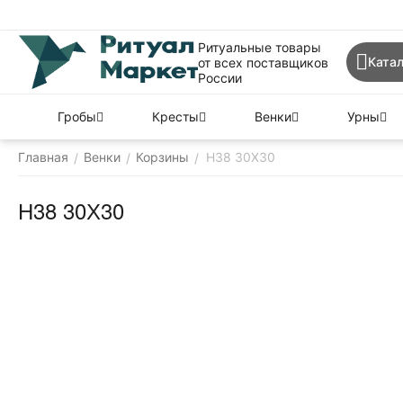
Ритуальные товары
Катал
от всех поставщиков
России
Гробы
Кресты
Венки
Урны
Главная
Венки
Корзины
Н38 30Х30
/
/
/
Н38 30Х30