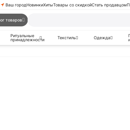
Ваш город
Новинки
Хиты
Товары со скидкой
Стать продавцом
П
ог товаров
Ритуальные
Текстиль
Одежда
принадлежности