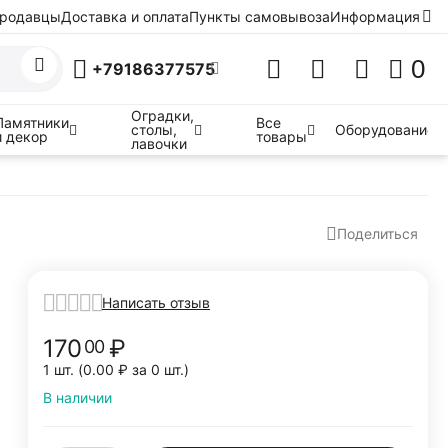
родавцы
Доставка и оплата
Пункты самовывоза
Информация
0
+79186377575
Оградки,
Памятники
Все
столы,
Оборудование
и декор
товары
лавочки
Поделиться
Написать отзыв
170
₽
00
1 шт. (
0.00
₽
за 0 шт.)
В наличии