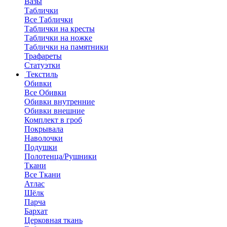
Вазы
Таблички
Все Таблички
Таблички на кресты
Таблички на ножке
Таблички на памятники
Трафареты
Статуэтки
Текстиль
Обивки
Все Обивки
Обивки внутренние
Обивки внешние
Комплект в гроб
Покрывала
Наволочки
Подушки
Полотенца/Рушники
Ткани
Все Ткани
Атлас
Шёлк
Парча
Бархат
Церковная ткань