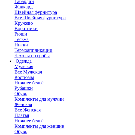
Габардин
Жаккард
Швейная фурнитура
Все Швейная фурнитура
Кружево
Воротники
Рюши
Тесьма
Нитки
Термоаппликации
Чехолы на гробы
Одежда
Мужская
Все Мужская
Костюмы
Нижнее бельё
Рубашки
Обувь
Комплекты для мужчин
Женская
Все Женская
Платья
Нижнее бельё
Комплекты для женщин
Обувь