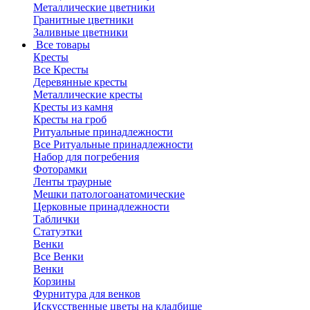
Металлические цветники
Гранитные цветники
Заливные цветники
Все товары
Кресты
Все Кресты
Деревянные кресты
Металлические кресты
Кресты из камня
Кресты на гроб
Ритуальные принадлежности
Все Ритуальные принадлежности
Набор для погребения
Фоторамки
Ленты траурные
Мешки патологоанатомические
Церковные принадлежности
Таблички
Статуэтки
Венки
Все Венки
Венки
Корзины
Фурнитура для венков
Искусственные цветы на кладбище