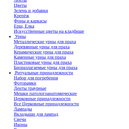
Ленты
Цветы
Зелень и добавки
Крепёж
Фоны и каркасы
Ерш, Елка
Искусственные цветы на кладбище
Урны
Металлические урны для праха
Деревянные урны для праха
Керамические урны для праха
Каменные урны для праха
Пластиковые урны для праха
Биоразлагаемые урны для праха
Ритуальные принадлежности
Набор для погребения
Фоторамки
Ленты траурные
Мешки патологоанатомические
Церковные принадлежности
Все Церковные принадлежности
Лампады
Вкладыши для лампад
Свечи
Иконы