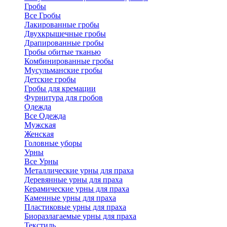
Гробы
Все Гробы
Лакированные гробы
Двухкрышечные гробы
Драпированные гробы
Гробы обитые тканью
Комбинированные гробы
Мусульманские гробы
Детские гробы
Гробы для кремации
Фурнитура для гробов
Одежда
Все Одежда
Мужская
Женская
Головные уборы
Урны
Все Урны
Металлические урны для праха
Деревянные урны для праха
Керамические урны для праха
Каменные урны для праха
Пластиковые урны для праха
Биоразлагаемые урны для праха
Текстиль