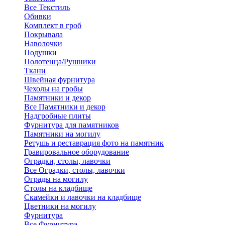
Все Текстиль
Обивки
Комплект в гроб
Покрывала
Наволочки
Подушки
Полотенца/Рушники
Ткани
Швейная фурнитура
Чехолы на гробы
Памятники и декор
Все Памятники и декор
Надгробные плиты
Фурнитура для памятников
Памятники на могилу
Ретушь и реставрация фото на памятник
Гравировальное оборудование
Оградки, столы, лавочки
Все Оградки, столы, лавочки
Ограды на могилу
Столы на кладбище
Скамейки и лавочки на кладбище
Цветники на могилу
Фурнитура
Все Фурнитура