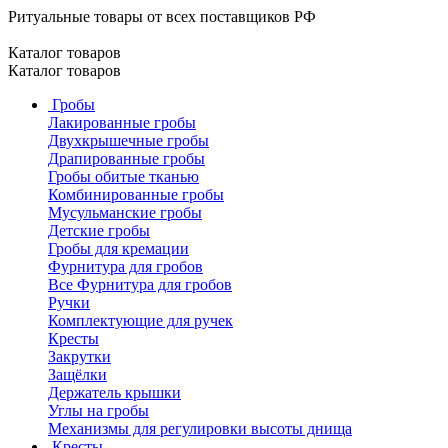
Ритуальные товары от всех поставщиков РФ
Каталог товаров
Каталог товаров
Гробы
Лакированные гробы
Двухкрышечные гробы
Драпированные гробы
Гробы обитые тканью
Комбинированные гробы
Мусульманские гробы
Детские гробы
Гробы для кремации
Фурнитура для гробов
Все Фурнитура для гробов
Ручки
Комплектующие для ручек
Кресты
Закрутки
Защёлки
Держатель крышки
Углы на гробы
Механизмы для регулировки высоты днища
Кресты