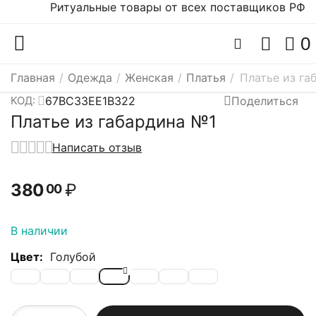
Ритуальные товары от всех поставщиков РФ
0
Главная
/
Одежда
/
Женская
/
Платья
/
Платье из га
67BC33EE1B322
Поделиться
КОД:
Платье из габардина №1
Написать отзыв
380
₽
00
В наличии
Цвет:
Голубой