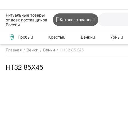
Ритуальные товары
Каталог товаров
от всех поставщиков
России
Гробы
Кресты
Венки
Урны
Главная
Венки
Венки
Н132 85Х45
/
/
/
Н132 85Х45