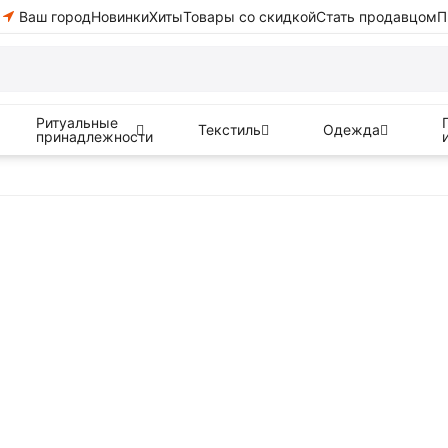
Ваш город
Новинки
Хиты
Товары со скидкой
Стать продавцом
П
Ритуальные
Текстиль
Одежда
принадлежности