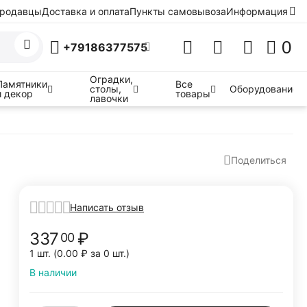
родавцы
Доставка и оплата
Пункты самовывоза
Информация
0
+79186377575
Оградки,
Памятники
Все
столы,
Оборудование
и декор
товары
лавочки
Поделиться
Написать отзыв
337
₽
00
1 шт. (
0.00
₽
за 0 шт.)
В наличии