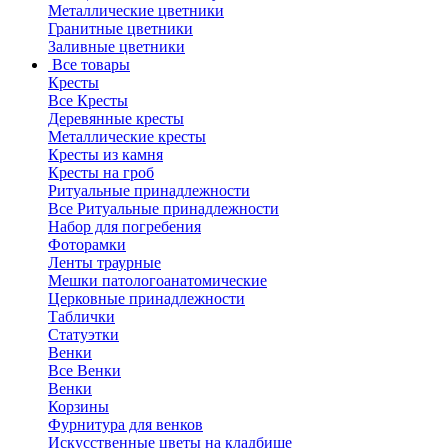
Металлические цветники
Гранитные цветники
Заливные цветники
Все товары
Кресты
Все Кресты
Деревянные кресты
Металлические кресты
Кресты из камня
Кресты на гроб
Ритуальные принадлежности
Все Ритуальные принадлежности
Набор для погребения
Фоторамки
Ленты траурные
Мешки патологоанатомические
Церковные принадлежности
Таблички
Статуэтки
Венки
Все Венки
Венки
Корзины
Фурнитура для венков
Искусственные цветы на кладбище