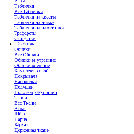
Вазы
Таблички
Все Таблички
Таблички на кресты
Таблички на ножке
Таблички на памятники
Трафареты
Статуэтки
Текстиль
Обивки
Все Обивки
Обивки внутренние
Обивки внешние
Комплект в гроб
Покрывала
Наволочки
Подушки
Полотенца/Рушники
Ткани
Все Ткани
Атлас
Шёлк
Парча
Бархат
Церковная ткань