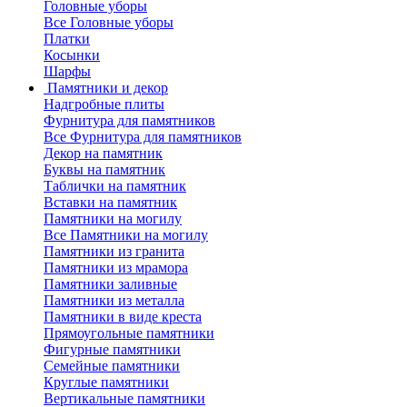
Головные уборы
Все Головные уборы
Платки
Косынки
Шарфы
Памятники и декор
Надгробные плиты
Фурнитура для памятников
Все Фурнитура для памятников
Декор на памятник
Буквы на памятник
Таблички на памятник
Вставки на памятник
Памятники на могилу
Все Памятники на могилу
Памятники из гранита
Памятники из мрамора
Памятники заливные
Памятники из металла
Памятники в виде креста
Прямоугольные памятники
Фигурные памятники
Семейные памятники
Круглые памятники
Вертикальные памятники