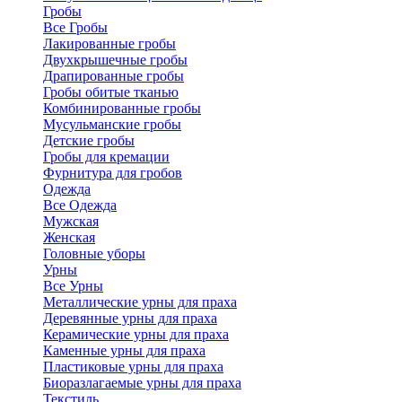
Гробы
Все Гробы
Лакированные гробы
Двухкрышечные гробы
Драпированные гробы
Гробы обитые тканью
Комбинированные гробы
Мусульманские гробы
Детские гробы
Гробы для кремации
Фурнитура для гробов
Одежда
Все Одежда
Мужская
Женская
Головные уборы
Урны
Все Урны
Металлические урны для праха
Деревянные урны для праха
Керамические урны для праха
Каменные урны для праха
Пластиковые урны для праха
Биоразлагаемые урны для праха
Текстиль