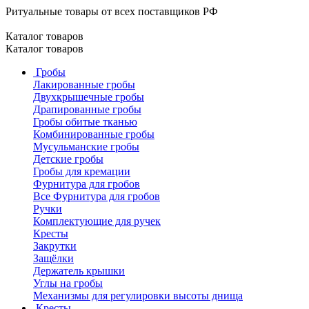
Ритуальные товары от всех поставщиков РФ
Каталог товаров
Каталог товаров
Гробы
Лакированные гробы
Двухкрышечные гробы
Драпированные гробы
Гробы обитые тканью
Комбинированные гробы
Мусульманские гробы
Детские гробы
Гробы для кремации
Фурнитура для гробов
Все Фурнитура для гробов
Ручки
Комплектующие для ручек
Кресты
Закрутки
Защёлки
Держатель крышки
Углы на гробы
Механизмы для регулировки высоты днища
Кресты