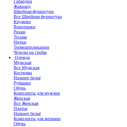
Габардин
Жаккард
Швейная фурнитура
Все Швейная фурнитура
Кружево
Воротники
Рюши
Тесьма
Нитки
Термоаппликации
Чехолы на гробы
Одежда
Мужская
Все Мужская
Костюмы
Нижнее бельё
Рубашки
Обувь
Комплекты для мужчин
Женская
Все Женская
Платья
Нижнее бельё
Комплекты для женщин
Обувь