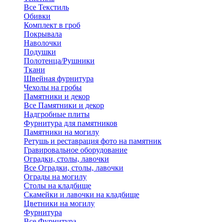
Все Текстиль
Обивки
Комплект в гроб
Покрывала
Наволочки
Подушки
Полотенца/Рушники
Ткани
Швейная фурнитура
Чехолы на гробы
Памятники и декор
Все Памятники и декор
Надгробные плиты
Фурнитура для памятников
Памятники на могилу
Ретушь и реставрация фото на памятник
Гравировальное оборудование
Оградки, столы, лавочки
Все Оградки, столы, лавочки
Ограды на могилу
Столы на кладбище
Скамейки и лавочки на кладбище
Цветники на могилу
Фурнитура
Все Фурнитура