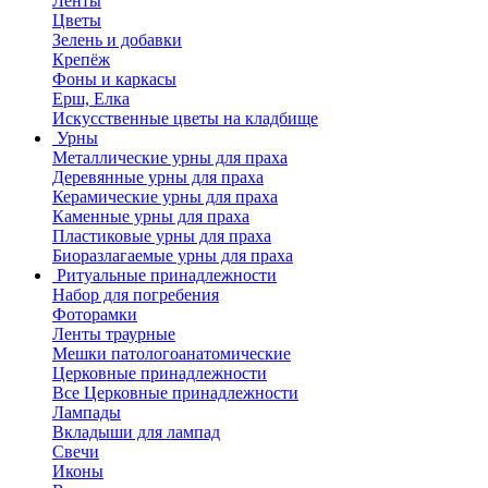
Ленты
Цветы
Зелень и добавки
Крепёж
Фоны и каркасы
Ерш, Елка
Искусственные цветы на кладбище
Урны
Металлические урны для праха
Деревянные урны для праха
Керамические урны для праха
Каменные урны для праха
Пластиковые урны для праха
Биоразлагаемые урны для праха
Ритуальные принадлежности
Набор для погребения
Фоторамки
Ленты траурные
Мешки патологоанатомические
Церковные принадлежности
Все Церковные принадлежности
Лампады
Вкладыши для лампад
Свечи
Иконы