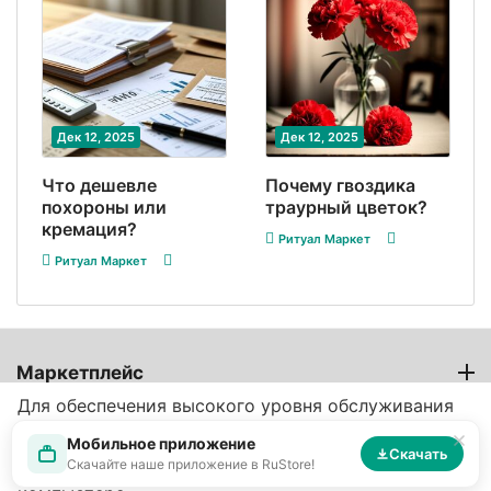
Дек 12, 2025
Дек 12, 2025
Что дешевле
Почему гвоздика
похороны или
траурный цветок?
кремация?
Ритуал Маркет
Ритуал Маркет
Маркетплейс
Для обеспечения высокого уровня обслуживания
Продавцам
на этом сайте используются файлы cookie.
Мобильное приложение
Продолжая его использование, вы соглашаетесь с
Скачать
Скачайте наше приложение в RuStore!
тем, что файлы cookie будут сохраняться на вашем
Покупателю