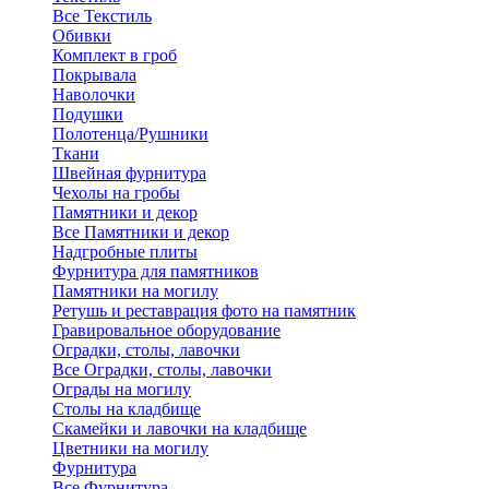
Все Текстиль
Обивки
Комплект в гроб
Покрывала
Наволочки
Подушки
Полотенца/Рушники
Ткани
Швейная фурнитура
Чехолы на гробы
Памятники и декор
Все Памятники и декор
Надгробные плиты
Фурнитура для памятников
Памятники на могилу
Ретушь и реставрация фото на памятник
Гравировальное оборудование
Оградки, столы, лавочки
Все Оградки, столы, лавочки
Ограды на могилу
Столы на кладбище
Скамейки и лавочки на кладбище
Цветники на могилу
Фурнитура
Все Фурнитура