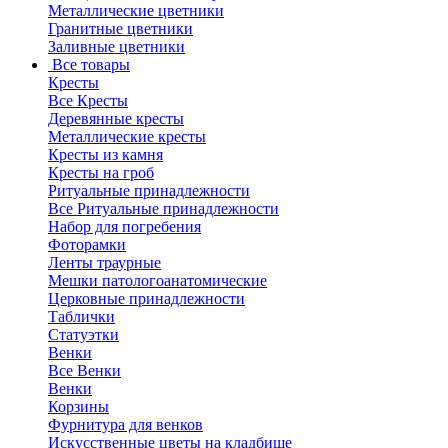
Металлические цветники
Гранитные цветники
Заливные цветники
Все товары
Кресты
Все Кресты
Деревянные кресты
Металлические кресты
Кресты из камня
Кресты на гроб
Ритуальные принадлежности
Все Ритуальные принадлежности
Набор для погребения
Фоторамки
Ленты траурные
Мешки патологоанатомические
Церковные принадлежности
Таблички
Статуэтки
Венки
Все Венки
Венки
Корзины
Фурнитура для венков
Искусственные цветы на кладбище