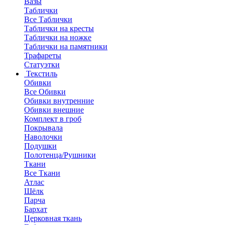
Вазы
Таблички
Все Таблички
Таблички на кресты
Таблички на ножке
Таблички на памятники
Трафареты
Статуэтки
Текстиль
Обивки
Все Обивки
Обивки внутренние
Обивки внешние
Комплект в гроб
Покрывала
Наволочки
Подушки
Полотенца/Рушники
Ткани
Все Ткани
Атлас
Шёлк
Парча
Бархат
Церковная ткань