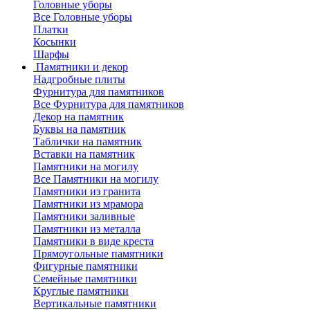
Головные уборы
Все Головные уборы
Платки
Косынки
Шарфы
Памятники и декор
Надгробные плиты
Фурнитура для памятников
Все Фурнитура для памятников
Декор на памятник
Буквы на памятник
Таблички на памятник
Вставки на памятник
Памятники на могилу
Все Памятники на могилу
Памятники из гранита
Памятники из мрамора
Памятники заливные
Памятники из металла
Памятники в виде креста
Прямоугольные памятники
Фигурные памятники
Семейные памятники
Круглые памятники
Вертикальные памятники