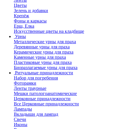
Ленты
Цветы
Зелень и добавки
Крепёж
Фоны и каркасы
Ерш, Елка
Искусственные цветы на кладбище
Урны
Металлические урны для праха
Деревянные урны для праха
Керамические урны для праха
Каменные урны для праха
Пластиковые урны для праха
Биоразлагаемые урны для праха
Ритуальные принадлежности
Набор для погребения
Фоторамки
Ленты траурные
Мешки патологоанатомические
Церковные принадлежности
Все Церковные принадлежности
Лампады
Вкладыши для лампад
Свечи
Иконы