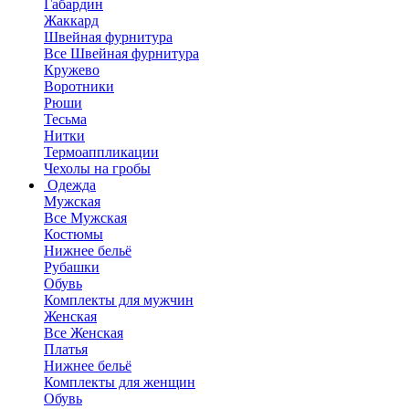
Габардин
Жаккард
Швейная фурнитура
Все Швейная фурнитура
Кружево
Воротники
Рюши
Тесьма
Нитки
Термоаппликации
Чехолы на гробы
Одежда
Мужская
Все Мужская
Костюмы
Нижнее бельё
Рубашки
Обувь
Комплекты для мужчин
Женская
Все Женская
Платья
Нижнее бельё
Комплекты для женщин
Обувь