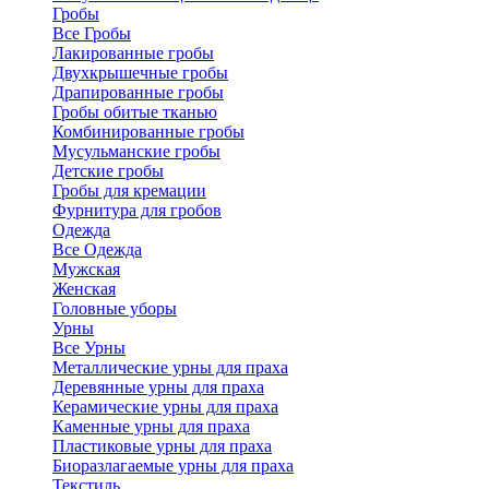
Гробы
Все Гробы
Лакированные гробы
Двухкрышечные гробы
Драпированные гробы
Гробы обитые тканью
Комбинированные гробы
Мусульманские гробы
Детские гробы
Гробы для кремации
Фурнитура для гробов
Одежда
Все Одежда
Мужская
Женская
Головные уборы
Урны
Все Урны
Металлические урны для праха
Деревянные урны для праха
Керамические урны для праха
Каменные урны для праха
Пластиковые урны для праха
Биоразлагаемые урны для праха
Текстиль