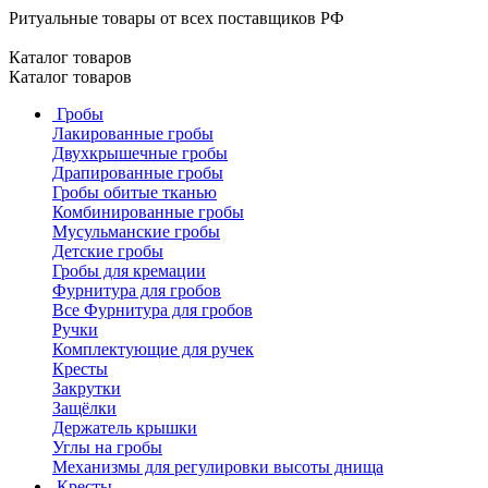
Ритуальные товары от всех поставщиков РФ
Каталог товаров
Каталог товаров
Гробы
Лакированные гробы
Двухкрышечные гробы
Драпированные гробы
Гробы обитые тканью
Комбинированные гробы
Мусульманские гробы
Детские гробы
Гробы для кремации
Фурнитура для гробов
Все Фурнитура для гробов
Ручки
Комплектующие для ручек
Кресты
Закрутки
Защёлки
Держатель крышки
Углы на гробы
Механизмы для регулировки высоты днища
Кресты